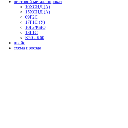
листовой металлопрокат
10ХСНД (А)
15ХСНД (А)
09Г2С
17Г1С (У)
10Г2ФБЮ
13Г1С
К50 - К60
прайс
схема проезда